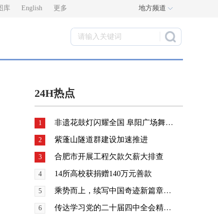
图库
English
更多
地方频道
24H热点
非遗花鼓灯闪耀全国 阜阳广场舞国赛获奖
1
紫蓬山隧道群建设加速推进
2
合肥市开展工程欠款欠薪大排查
3
14所高校获捐赠140万元善款
4
乘势而上，续写中国奇迹新篇章——党的二十届四中全会侧记
5
传达学习党的二十届四中全会精神 研究贯彻落实工作
6