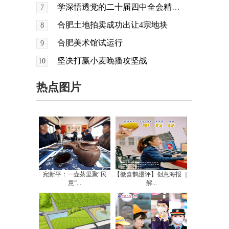
学深悟透党的二十届四中全会精神 凝心聚力谱写中国式现代化安徽篇章
7
合肥土地拍卖成功出让4宗地块
8
合肥美术馆试运行
9
坚决打赢小麦晚播攻坚战
10
热点图片
宛新平：一壶茶里聚“民
【徽喜鹊漫评】创意海报 ｜
意”...
解...