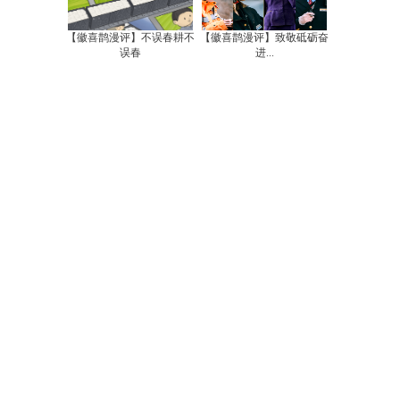
【徽喜鹊漫评】不误春耕不
【徽喜鹊漫评】致敬砥砺奋
误春
进...