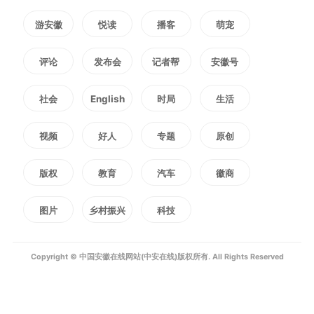
酿出事故，到父母带娃时沉迷直播
游安徽
悦读
播客
萌宠
致孩子走失，类似场景不断上演，
评论
发布会
记者帮
安徽号
揭示出一个共性问题：手机依赖正
社会
English
时局
生活
跨越年龄、职业的界限，成为全民
视频
好人
专题
原创
性的心理挑战。
版权
教育
汽车
徽商
深究“明知故犯”的根源，既有
图片
乡村振兴
科技
技术设计的“甜蜜陷阱”，也有个体
Copyright © 中国安徽在线网站(中安在线)版权所有. All Rights Reserved
与系统的双重失守。各类APP通过
算法推荐、即时反馈等机制，精准