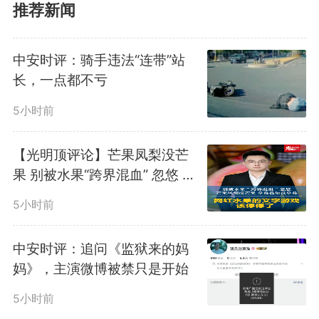
推荐新闻
中安时评：骑手违法“连带”站
长，一点都不亏
一位资历深厚的医生，本应是
5小时前
诊疗台上的“定海神针”，却在与患
【光明顶评论】芒果凤梨没芒
者面对面的关键时刻，被手机里的
果 别被水果“跨界混血” 忽悠 网
红水果的文字游戏该停停了
声音“牵走了神”。这绝非偶然的医
5小时前
疗差错，更像是一个时代隐喻：当
中安时评：追问《监狱来的妈
妈》，主演微博被禁只是开始
手机从便捷工具异化为“精神依
5小时前
赖”，我们该如何守住专注的底