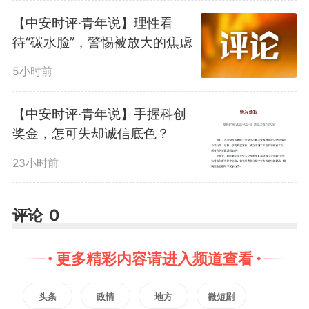
线？
【中安时评·青年说】理性看
待“碳水脸”，警惕被放大的焦虑
手机的“越界”早已不是新鲜
5小时前
事。有研究显示，即便在手术室这
【中安时评·青年说】手握科创
样的高危场所，医生也可能因“低
奖金，怎可失却诚信底色？
23小时前
警觉状态”转向手机寻求刺激。宜
兴医生的行为恰恰印证了这一点：
评论
0
并非不懂职业规范，而是手机带来
更多精彩内容请进入频道查看
的即时满足感，已悄然盖过了职业
本能的警觉。从驾驶员开车刷视频
头条
政情
地方
微短剧