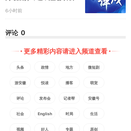
为“经济火”
侦察机肆意入侵我国领空，两万多
6小时前
米的飞行高度，让战机、高炮都无
评论
0
法拦截，长期窥探我方机密，严重
威胁国防安全。
更多精彩内容请进入频道查看
头条
政情
地方
微短剧
为了破局，王於昌直面高危岗
位，常年接触剧毒、强腐蚀的导弹
游安徽
悦读
播客
萌宠
燃料。他和战友摸索出惊险的“近
评论
发布会
记者帮
安徽号
快战法”，凭借毫秒级的精准操
社会
English
时局
生活
作，在敌机反应前完成锁定、发
视频
好人
专题
原创