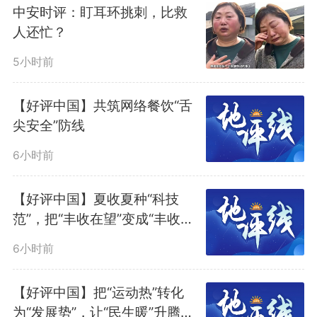
老人，竟是击落两架美军高空侦察
中安时评：盯耳环挑刺，比救
人还忙？
机、立下一等功的战斗英雄！6月1
5小时前
日，90岁安徽老兵王於昌入选“七
【好评中国】共筑网络餐饮“舌
一勋章”提名建议人选
尖安全”防线
6小时前
1936年2月，王於昌出生于安
徽宿州市萧县张庄寨镇一个贫苦农
【好评中国】夏收夏种“科技
范”，把“丰收在望”变成“丰收到
民家庭，1954年，18岁的王於昌
手”
6小时前
参军报国，进入代号543的绝密地
【好评中国】把“运动热”转化
空导弹部队。在那时美制U-2高空
为“发展势”，让“民生暖”升腾