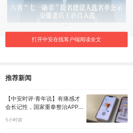
打开中安在线客户端阅读全文
推荐新闻
【中安时评·青年说】有痛感才
会长记性，国家重拳整治APP
谁能想到，那个在百货公司柜
乱跳转乱象
5小时前
台算账大半辈子、默默无闻的普通