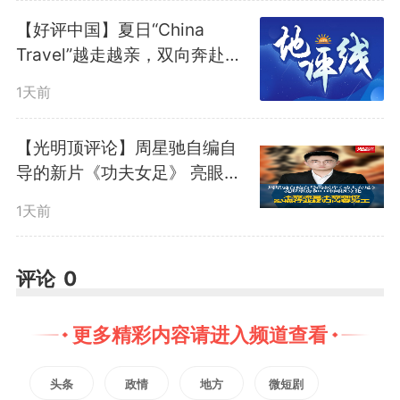
厅，却常常遭遇“下班关门”的尴
【好评中国】夏日“China
尬，往返奔波、耗时费力成为群众
Travel”越走越亲，双向奔赴
越“热”越“深”
办事的痛点。许先生的经历之所以
1天前
让人动容，正是因为工作人员跳出
【光明顶评论】周星驰自编自
了“到点下班”的固化思维，用主动
导的新片《功夫女足》 亮眼票
房和口碑两极分化 不靠流量不
担当打破了服务的“时间壁垒”。
1天前
靠咖位 影视行业终归内容为王
评论
0
这一个多小时的延时服务，看
似是微小的举动，实则蕴含着深刻
更多精彩内容请进入频道查看
的政务理念变革。它体现的是“以
头条
政情
地方
微短剧