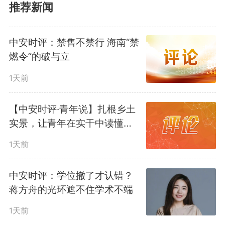
推荐新闻
中安时评：禁售不禁行 海南“禁
燃令”的破与立
1天前
政务服务窗口，是连接政府与
群众的桥梁，窗口的温度，直接折
【中安时评·青年说】扎根乡土
实景，让青年在实干中读懂使
射出民生服务的厚度。过去，“朝
命
1天前
九晚五”的办公模式是政务服务的
中安时评：学位撤了才认错？
常态，不少群众因工作、路途等原
蒋方舟的光环遮不住学术不端
因，只能在休息时间赶往办事大
1天前