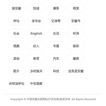
人民为中心”的发展思想，是从“政
游安徽
悦读
播客
萌宠
府供给导向”向“群众需求导向”的转
评论
发布会
记者帮
安徽号
变。医保报销关乎群众切身利益，
社会
English
生活
时局
许先生远道而来，耽误的不仅是时
视频
好人
专题
版权
间，更是一份安心。工作人员牺牲
自己的午休时间，耐心梳理材料、
原创
教育
汽车
徽商
细致讲解政策，用专业与热忱，让
图片
乡村振兴
科技
这里是安徽
群众感受到的不仅是办事的便捷，
光明顶评论
中安观察
更是政府的关怀与温暖。这种“急
Copyright © 中国安徽在线网站(中安在线)版权所有. All Rights Reserved
群众之所急、想群众之所想”的服