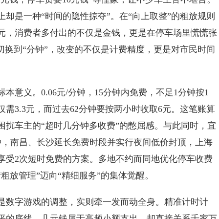
却是一种“时间的隐性掠夺”。在“向上取整”的粗放规则
元，消费者多付出的不仅是金钱，更是在停车场里慌慌张
切换到“分钟”，改变的不仅是计费精度，更是对市民时间
义。0.06元/分钟，15分钟内免费，不足1分钟按1
仅需3.3元，而过去62分钟要按两小时收取6元。这笔账算
困扰车主的“超时几分钟多收费”的憋屈感。与此同时，宜
分钟，南昌、长沙延长免费时段并实行夜间低价封顶，上海
可享受2次短时免费的方案。多地不约而同地优化停车收费
粗放管理”迈向“精细服务”的集体觉醒。
数字游戏的调整，实则牵一发而动全身。精准计时计
平的底线。几元钱属于高频小额支出，却直接关系千家万