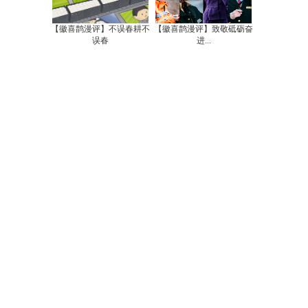
【徽喜鹊漫评】不误春耕不
【徽喜鹊漫评】致敬砥砺奋
误春
进...