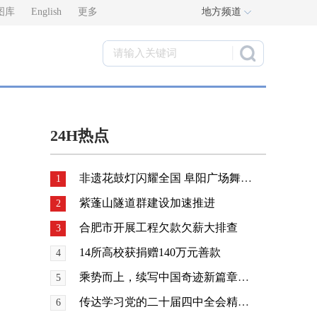
图库
English
更多
地方频道
24H热点
非遗花鼓灯闪耀全国 阜阳广场舞国赛获奖
1
紫蓬山隧道群建设加速推进
2
合肥市开展工程欠款欠薪大排查
3
14所高校获捐赠140万元善款
4
乘势而上，续写中国奇迹新篇章——党的二十届四中全会侧记
5
传达学习党的二十届四中全会精神 研究贯彻落实工作
6