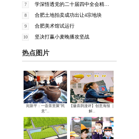
学深悟透党的二十届四中全会精神 凝心聚力谱写中国式现代化安徽篇章
7
合肥土地拍卖成功出让4宗地块
8
合肥美术馆试运行
9
坚决打赢小麦晚播攻坚战
10
热点图片
宛新平：一壶茶里聚“民
【徽喜鹊漫评】创意海报 ｜
意”...
解...