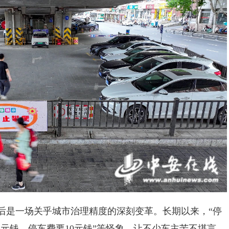
是一场关乎城市治理精度的深刻变革。长期以来，“停
子2元钱，停车费要10元钱”等怪象，让不少车主苦不堪言。