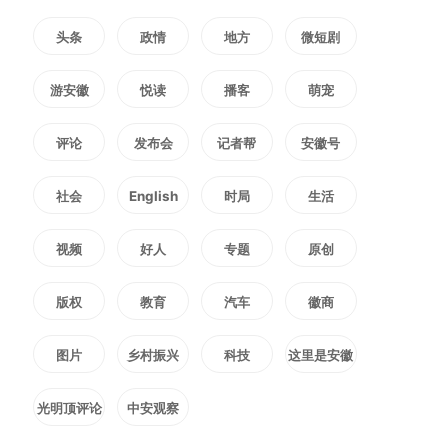
在巨大的利益驱使下，处方药
头条
政情
地方
微短剧
被包装成“网红爆款”，灰色产业链
游安徽
悦读
播客
萌宠
也因此滋生。一些电商、美容院和
评论
发布会
记者帮
安徽号
微商无视医疗规范，违规进行皮下
社会
English
时局
生活
注射，甚至制造和销售成分不明的
视频
好人
专题
原创
假药。江苏苏州曾有爱美人士注射
版权
教育
汽车
徽商
所谓的“暴瘦针”后，突发剧烈腹
痛，一度被下达病危通知书。这并
图片
乡村振兴
科技
这里是安徽
非个例，市面上流通的部分非法针
光明顶评论
中安观察