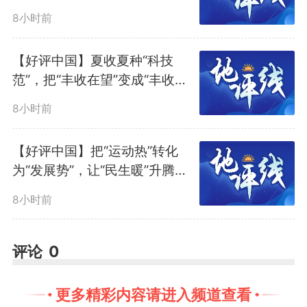
意使用的“瘦身零食”。根据国家卫
8小时前
健委发布的《肥胖症诊疗指南
【好评中国】夏收夏种“科技
（2024年版）》，这类药物仅适
范”，把“丰收在望”变成“丰收到
手”
用于BMI≥28的肥胖患者，或者
8小时前
BMI≥24且伴有高血压、高血糖等
【好评中国】把“运动热”转化
为“发展势”，让“民生暖”升腾
代谢综合征的超重人群。对于体重
为“经济火”
8小时前
正常的人来说，滥用这类药物就如
同饮鸩止渴，不仅颠倒了主次，更
评论
0
是对身体机能的严重扰乱。
更多精彩内容请进入频道查看