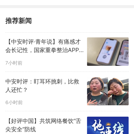
推荐新闻
【中安时评·青年说】有痛感才
会长记性，国家重拳整治APP
乱跳转乱象
7小时前
所谓的“减肥神药”，核心成分
中安时评：盯耳环挑刺，比救
人还忙？
一般是司美格鲁肽或替尔泊肽。它
6小时前
们原本是用于治疗2型糖尿病和肥
【好评中国】共筑网络餐饮“舌
胖症的处方药，绝非所有人都能随
尖安全”防线