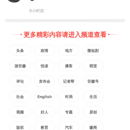
清。其一，服刑人员能否参与商业
6小时前
电影拍摄？答案明确是不能。《中
华人民共和国监狱法》第七十一条
更多精彩内容请进入频道查看
明确规定，监狱对罪犯的教育改造
头条
政情
地方
微短剧
应当有利于罪犯的改造和回归社
游安徽
悦读
播客
萌宠
会。监狱组织的一切活动，服务于
评论
发布会
记者帮
安徽号
教育改造目的，不以营利为导向。
社会
English
时局
生活
让在押服刑人员担任商业电影主
视频
好人
专题
原创
角，不管是否出于本人意愿，客观
上已将罪犯个体作为商业资源加以
版权
教育
汽车
徽商