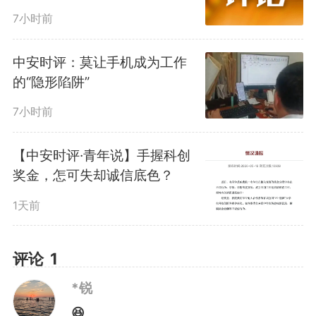
踩了红线。据片方自述，该片
7小时前
2018年筹备，2019年在监狱内实
中安时评：莫让手机成为工作
景拍摄，2020年前后完成。编剧
的“隐形陷阱”
秦晓宇称，拍摄获司法部相关部门
7小时前
批准，初衷是“拍摄关于监狱的纪
【中安时评·青年说】手握科创
录片”。但最终呈现的，是一部定
奖金，怎可失却诚信底色？
档公映、有票房预期的商业故事
1天前
片，且由服刑人员担任主演。
评论
1
这里头至少有两个问题亟待厘
*锐
😆