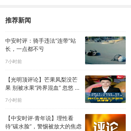
推荐新闻
中安时评：骑手违法“连带”站
长，一点都不亏
然而，一纸禁关注、一个“暂
7小时前
未定档”，就能把这件事翻篇吗？
【光明顶评论】芒果凤梨没芒
答案恐怕是不能。
果 别被水果“跨界混血” 忽悠 网
红水果的文字游戏该停停了
7小时前
争议的核心，不在于这部电影
好不好看，而在于它从拍摄环节就
【中安时评·青年说】理性看
待“碳水脸”，警惕被放大的焦虑