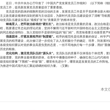
近日，中共中央办公厅印发了《中国共产党发展党员工作细则》（以下简称《细则
党员工作，提高新发展党员质量提供了重要遵循。
党员是党的肌体的细胞和党的活动的主体，发展党员工作是关乎党的事业薪火相传
主义政党建设规律的深刻把握与主动适应，为新时代党员队伍建设提供了清晰“导航图
动党员队伍建设实现从“规模扩张”向“质量跃升”的根本转变。
铸魂育人，把牢政治标准的“硬杠杠”。
政治标准是党员质量的灵魂，政治合格是
程，既要通过常态化的理论武装，坚持不懈用习近平新时代中国特色社会主义思想凝
的同志都必须明白，加入党组织不是获得利益的“敲门砖”，而意味着要主动接受更严
强基固本，拧紧发展程序的“制度链”。
程序的规范性是结果质量的保证，科学严
展党员的程序建设，此次修订进一步优化了从入党积极分子的确定、培养，到发展对
各级党组织要以对党的事业高度负责的态度，一丝不苟地执行每一个步骤，用好“显微
历史的检验。
优化结构，激活党员队伍的“源头水”。
党员队伍的质量不仅体现在个体优秀，更
设最需要、党的事业最倚重的群体。在青年中播撒信仰种子，确保红色江山代代相传
级党组织要像“下围棋”一样做“眼”，哪里有先进分子，哪里就是发展党员的工作阵
为推进中国式现代化汇聚起磅礴的组织力量。（艾鹏）
本文