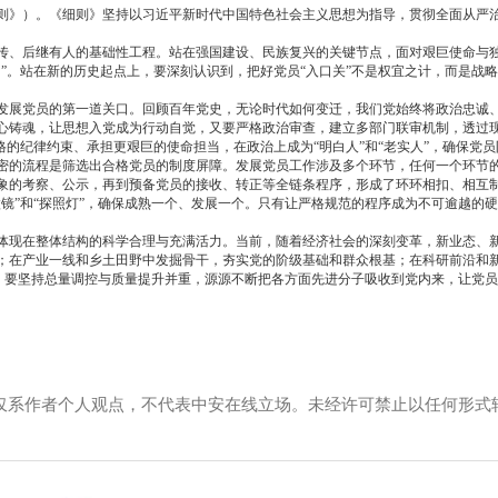
》）。《细则》坚持以习近平新时代中国特色社会主义思想为指导，贯彻全面从严治
、后继有人的基础性工程。站在强国建设、民族复兴的关键节点，面对艰巨使命与独
”。站在新的历史起点上，要深刻认识到，把好党员“入口关”不是权宜之计，而是战
发展党员的第一道关口。回顾百年党史，无论时代如何变迁，我们党始终将政治忠诚
心铸魂，让思想入党成为行动自觉，又要严格政治审查，建立多部门联审机制，透过
格的纪律约束、承担更艰巨的使命担当，在政治上成为“明白人”和“老实人”，确保党
密的流程是筛选出合格党员的制度屏障。发展党员工作涉及多个环节，任何一个环节的
象的考察、公示，再到预备党员的接收、转正等全链条程序，形成了环环相扣、相互
镜”和“探照灯”，确保成熟一个、发展一个。只有让严格规范的程序成为不可逾越的
体现在整体结构的科学合理与充满活力。当前，随着经济社会的深刻变革，新业态、
；在产业一线和乡土田野中发掘骨干，夯实党的阶级基础和群众根基；在科研前沿和
地。要坚持总量调控与质量提升并重，源源不断把各方面先进分子吸收到党内来，让党员
仅系作者个人观点，不代表中安在线立场。未经许可禁止以任何形式