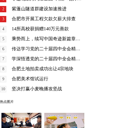
紫蓬山隧道群建设加速推进
2
合肥市开展工程欠款欠薪大排查
3
14所高校获捐赠140万元善款
4
乘势而上，续写中国奇迹新篇章——党的二十届四中全会侧记
5
传达学习党的二十届四中全会精神 研究贯彻落实工作
6
学深悟透党的二十届四中全会精神 凝心聚力谱写中国式现代化安徽篇章
7
合肥土地拍卖成功出让4宗地块
8
合肥美术馆试运行
9
坚决打赢小麦晚播攻坚战
10
热点图片