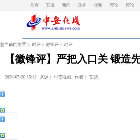
首页
安徽
新闻
政务
视频
理论
评论
您当前的位置：
时评
>
徽锋评
>
时评
【徽锋评】严把入口关 锻造
2026-05-20 15:12
来源： 中安在线
作者： 艾鹏