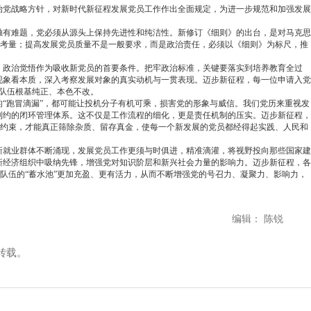
党战略方针，对新时代新征程发展党员工作作出全面规定，为进一步规范和加强发展
有难题，党必须从源头上保持先进性和纯洁性。新修订《细则》的出台，是对马克思
略考量；提高发展党员质量不是一般要求，而是政治责任，必须以《细则》为标尺，推
、政治觉悟作为吸收新党员的首要条件。把牢政治标准，关键要落实到培养教育全过
现象看本质，深入考察发展对象的真实动机与一贯表现。迈步新征程，每一位申请入党
员队伍根基纯正、本色不改。
“跑冒滴漏”，都可能让投机分子有机可乘，损害党的形象与威信。我们党历来重视发
制约的闭环管理体系。这不仅是工作流程的细化，更是责任机制的压实。迈步新征程，
硬约束，才能真正筛除杂质、留存真金，使每一个新发展的党员都经得起实践、人民和
新就业群体不断涌现，发展党员工作更须与时俱进，精准滴灌，将视野投向那些国家建
新经济组织中吸纳先锋，增强党对知识阶层和新兴社会力量的影响力。迈步新征程，各
队伍的“蓄水池”更加充盈、更有活力，从而不断增强党的号召力、凝聚力、影响力，
编辑： 陈锐
转载。