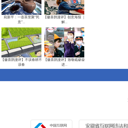
宛新平：一壶茶里聚“民
【徽喜鹊漫评】创意海报 ｜
意”...
解...
【徽喜鹊漫评】不误春耕不
【徽喜鹊漫评】致敬砥砺奋
误春
进...